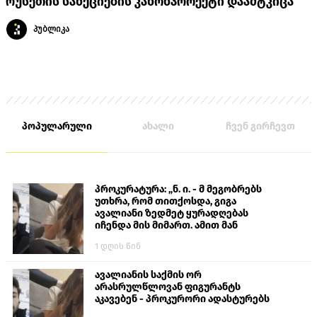
რუსეთის სანქციების კანონპროექტი დაამტკიცა
პუბლიკა
პოპულარული
ახალი
ჩვენ გირჩევთ
პროკურატურა: „ნ. ი. - მ მეგობრებს
უთხრა, რომ თითქოსდა, გიგა
ავალიანი ზედმეტ ყურადღებას
იჩენდა მის მიმართ. ამით მან
ალექსანდრე გაბაშვილი წააქეზა,
1 დღის წინ
თავს დასხმოდა გიგა ავალიანს“
ავალიანის საქმის ორ
არასრულწლოვან ფიგურანტს
აკავებენ - პროკურორი ადასტურებს