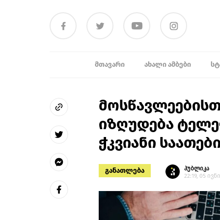
ᲛᲗᲐᲕᲐᲠᲘ
ᲐᲮᲐᲚᲘ ᲐᲛᲑᲔᲑᲘ
ᲡᲢ
მოსწავლეებისთ
იზღუდება ტელე
ჭკვიანი საათებ
პუბლიკა
განათლება
22:19, 05 ივნ