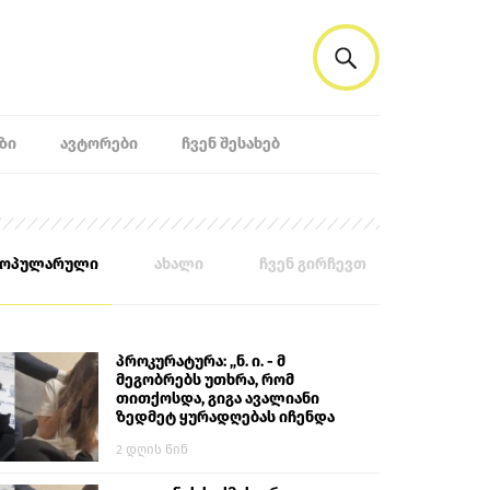
ᲖᲘ
ᲐᲕᲢᲝᲠᲔᲑᲘ
ᲩᲕᲔᲜ ᲨᲔᲡᲐᲮᲔᲑ
პოპულარული
ახალი
ჩვენ გირჩევთ
პროკურატურა: „ნ. ი. - მ
მეგობრებს უთხრა, რომ
თითქოსდა, გიგა ავალიანი
ზედმეტ ყურადღებას იჩენდა
მის მიმართ. ამით მან
2 დღის წინ
ალექსანდრე გაბაშვილი
წააქეზა, თავს დასხმოდა