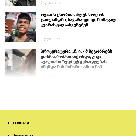
2 დღის წინ
ოჯახის ცნობით, ჰლუნ სოლოს
ტაილანდში, სავარაუდოდ, მომავალ
კვირას გადაასვენებენ
5 დღის წინ
პროკურატურა: „ნ. ი. - მ მეგობრებს
უთხრა, რომ თითქოსდა, გიგა
ავალიანი ზედმეტ ყურადღებას
იჩენდა მის მიმართ. ამით მან
ალექსანდრე გაბაშვილი წააქეზა,
1 საათის წინ
თავს დასხმოდა გიგა ავალიანს“
სემეკმა ელექტროენერგიის სრულ
გათიშვაზე პირველადი შეფასება
წარადგინა
6 დღის წინ
COVID-19
მიქანაძე: სტუდენტი მობილობით
კერძო უნივერსიტეტში თუ გადადის,
დაფინანსება აღარ ექნება
პოლიტიკა