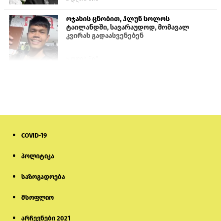
ოჯახის ცნობით, ჰლუნ სოლოს
ტაილანდში, სავარაუდოდ, მომავალ
კვირას გადაასვენებენ
5 დღის წინ
სემეკმა ელექტროენერგიის სრულ
გათიშვაზე პირველადი შეფასება
წარადგინა
6 დღის წინ
COVID-19
მიქანაძე: სტუდენტი მობილობით
კერძო უნივერსიტეტში თუ გადადის,
დაფინანსება აღარ ექნება
პოლიტიკა
საზოგადოება
5 დღის წინ
მსოფლიო
ნიკოლ ფაშინიანის ცოლს, ანნა
აკობიანს მოკვლით დაემუქრნენ —
სომხეთში გამოძიება დაიწყო
არჩევნები 2021