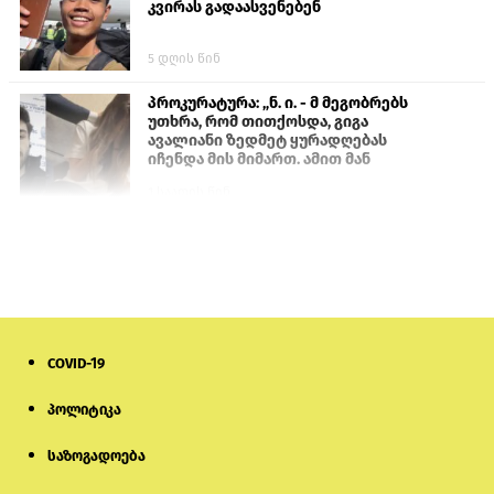
კვირას გადაასვენებენ
5 დღის წინ
პროკურატურა: „ნ. ი. - მ მეგობრებს
უთხრა, რომ თითქოსდა, გიგა
ავალიანი ზედმეტ ყურადღებას
იჩენდა მის მიმართ. ამით მან
ალექსანდრე გაბაშვილი წააქეზა,
1 საათის წინ
თავს დასხმოდა გიგა ავალიანს“
სემეკმა ელექტროენერგიის სრულ
გათიშვაზე პირველადი შეფასება
წარადგინა
6 დღის წინ
COVID-19
მიქანაძე: სტუდენტი მობილობით
კერძო უნივერსიტეტში თუ გადადის,
დაფინანსება აღარ ექნება
პოლიტიკა
საზოგადოება
5 დღის წინ