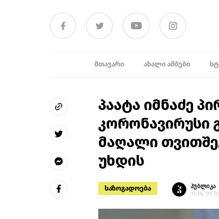
ᲛᲗᲐᲕᲐᲠᲘ
ᲐᲮᲐᲚᲘ ᲐᲛᲑᲔᲑᲘ
ᲡᲢ
პაატა იმნაძე პ
კორონავირუსი 
მაღალი თვითშე
უხდის
პუბლიკა
საზოგადოება
11:36, 05 