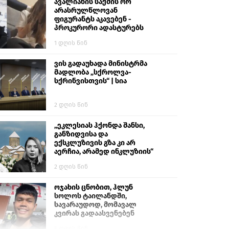
გიგა ავალიანს“
ავალიანის საქმის ორ
არასრულწლოვან
ფიგურანტს აკავებენ -
პროკურორი ადასტურებს
1 დღის წინ
ვის გადაუხადა მინისტრმა
მადლობა „სქროლვა-
სქრინვისთვის“ | სია
2 დღის წინ
„ეკლესიას ჰქონდა შანსი,
განზიდვისა და
ექსკლუზივის გზა კი არ
აერჩია, არამედ ინკლუზიის“
2 დღის წინ
ოჯახის ცნობით, ჰლუნ
სოლოს ტაილანდში,
სავარაუდოდ, მომავალ
კვირას გადაასვენებენ
5 დღის წინ