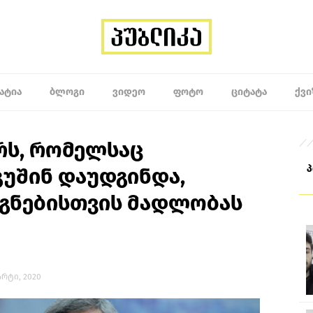
ᲐᲢᲘᲐ
ᲑᲚᲝᲒᲘ
ᲕᲘᲓᲔᲝ
ᲤᲝᲢᲝ
ᲪᲘᲢᲐᲢᲐ
ᲥᲕᲘ
ირს, რომელსაც
გუშინ დაუდგინდა,
გნებისთვის მადლობას
მარტი, 2020