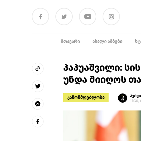
ᲛᲗᲐᲕᲐᲠᲘ
ᲐᲮᲐᲚᲘ ᲐᲛᲑᲔᲑᲘ
ᲡᲢ
პაპუაშვილი: სი
უნდა მიიღოს თა
პუბლ
კანონმდებლობა
11:30,