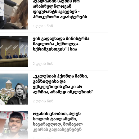
გიგა ავალიანს“
ავალიანის საქმის ორ
არასრულწლოვან
ფიგურანტს აკავებენ -
პროკურორი ადასტურებს
1 დღის წინ
ვის გადაუხადა მინისტრმა
მადლობა „სქროლვა-
სქრინვისთვის“ | სია
2 დღის წინ
„ეკლესიას ჰქონდა შანსი,
განზიდვისა და
ექსკლუზივის გზა კი არ
აერჩია, არამედ ინკლუზიის“
2 დღის წინ
ოჯახის ცნობით, ჰლუნ
სოლოს ტაილანდში,
სავარაუდოდ, მომავალ
კვირას გადაასვენებენ
5 დღის წინ