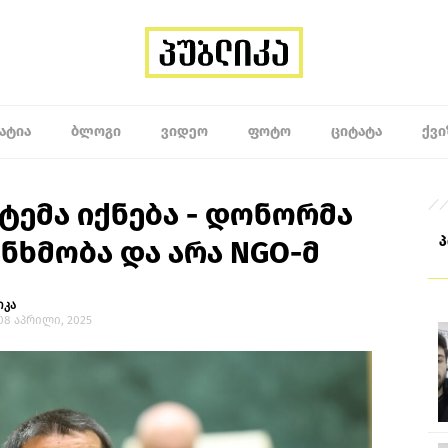
ᲐᲢᲘᲐ
ᲑᲚᲝᲒᲘ
ᲕᲘᲓᲔᲝ
ᲤᲝᲢᲝ
ᲪᲘᲢᲐᲢᲐ
ᲥᲕᲘ
სტემა იქნება - დონორმა
ნხმობა და არა NGO-მ
იკა
 08 აპრილი, 2025