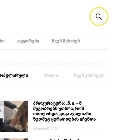
ᲖᲘ
ᲐᲕᲢᲝᲠᲔᲑᲘ
ᲩᲕᲔᲜ ᲨᲔᲡᲐᲮᲔᲑ
პოპულარული
ახალი
ჩვენ გირჩევთ
პროკურატურა: „ნ. ი. - მ
მეგობრებს უთხრა, რომ
თითქოსდა, გიგა ავალიანი
ზედმეტ ყურადღებას იჩენდა
მის მიმართ. ამით მან
4 საათის წინ
ალექსანდრე გაბაშვილი
წააქეზა, თავს დასხმოდა