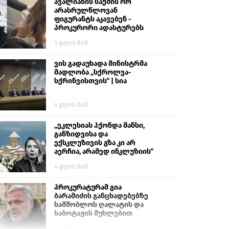
გიგა ავალიანს“
ავალიანის საქმის ორ
არასრულწლოვან
ფიგურანტს აკავებენ -
პროკურორი ადასტურებს
3 დღის წინ
ვის გადაუხადა მინისტრმა
მადლობა „სქროლვა-
სქრინვისთვის“ | სია
4 დღის წინ
„ეკლესიას ჰქონდა შანსი,
განზიდვისა და
ექსკლუზივის გზა კი არ
აერჩია, არამედ ინკლუზიის“
4 დღის წინ
პროკურატურამ გია
ბარამიძის განცხადებებზე
სამშობლოს ღალატის და
საბოტაჟის მუხლებით
გამოძიება დაიწყო
2 დღის წინ