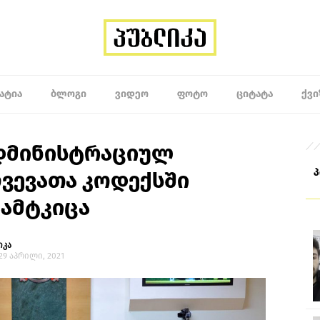
ᲐᲢᲘᲐ
ᲑᲚᲝᲒᲘ
ᲕᲘᲓᲔᲝ
ᲤᲝᲢᲝ
ᲪᲘᲢᲐᲢᲐ
ᲥᲕᲘ
დმინისტრაციულ
ევათა კოდექსში
ამტკიცა
იკა
 29 აპრილი, 2021