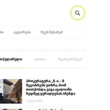
ᲖᲘ
ᲐᲕᲢᲝᲠᲔᲑᲘ
ᲩᲕᲔᲜ ᲨᲔᲡᲐᲮᲔᲑ
პოპულარული
ახალი
ჩვენ გირჩევთ
პროკურატურა: „ნ. ი. - მ
მეგობრებს უთხრა, რომ
თითქოსდა, გიგა ავალიანი
ზედმეტ ყურადღებას იჩენდა
მის მიმართ. ამით მან
2 დღის წინ
ალექსანდრე გაბაშვილი
წააქეზა, თავს დასხმოდა