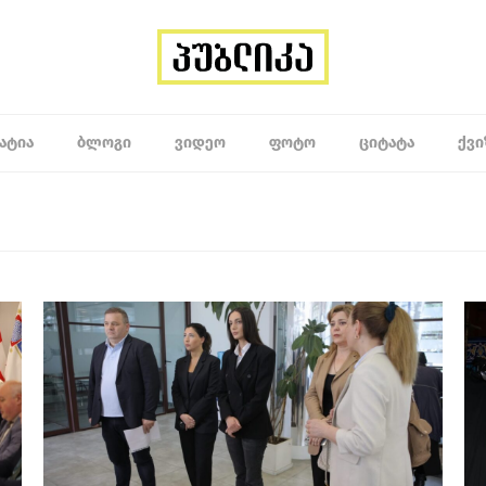
ᲐᲢᲘᲐ
ᲑᲚᲝᲒᲘ
ᲕᲘᲓᲔᲝ
ᲤᲝᲢᲝ
ᲪᲘᲢᲐᲢᲐ
ᲥᲕᲘ