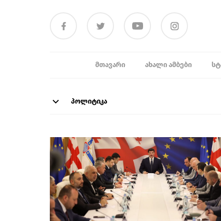
ᲛᲗᲐᲕᲐᲠᲘ
ᲐᲮᲐᲚᲘ ᲐᲛᲑᲔᲑᲘ
ᲡᲢ
პოლიტიკა