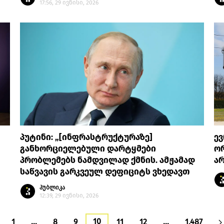
17:56, 29 ივნისი, 2026
პუტინი: „[ინფრასტრუქტურაზე]
ე
განხორციელებული დარტყმები
ორ
პრობლემებს ნამდვილად ქმნის. ამჟამად
არ
საწვავის გარკვეულ დეფიციტს ვხედავთ
პუბლიკა
12:39, 29 ივნისი, 2026
10
1
…
8
9
11
12
…
1,487