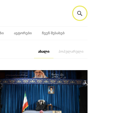
ᲖᲘ
ᲐᲕᲢᲝᲠᲔᲑᲘ
ᲩᲕᲔᲜ ᲨᲔᲡᲐᲮᲔᲑ
ახალი
პოპულარული