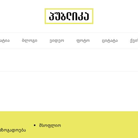
ᲐᲢᲘᲐ
ᲑᲚᲝᲒᲘ
ᲕᲘᲓᲔᲝ
ᲤᲝᲢᲝ
ᲪᲘᲢᲐᲢᲐ
ᲥᲕᲘ
მსოფლიო
აზოგადოება