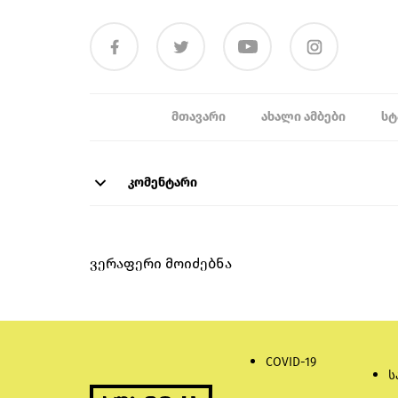
ᲛᲗᲐᲕᲐᲠᲘ
ᲐᲮᲐᲚᲘ ᲐᲛᲑᲔᲑᲘ
ᲡᲢ
კომენტარი
ვერაფერი მოიძებნა
COVID-19
ს