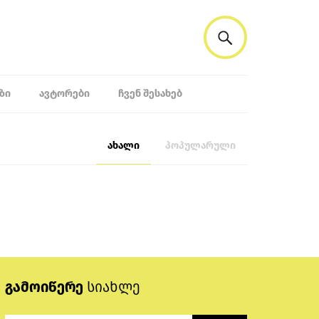
ᲖᲘ
ᲐᲕᲢᲝᲠᲔᲑᲘ
ᲩᲕᲔᲜ ᲨᲔᲡᲐᲮᲔᲑ
ახალი
პოპულარული
გამოიწერე
სიახლე