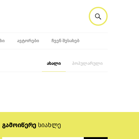
ᲖᲘ
ᲐᲕᲢᲝᲠᲔᲑᲘ
ᲩᲕᲔᲜ ᲨᲔᲡᲐᲮᲔᲑ
ახალი
პოპულარული
გამოიწერე
სიახლე