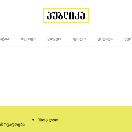
ᲐᲢᲘᲐ
ᲑᲚᲝᲒᲘ
ᲕᲘᲓᲔᲝ
ᲤᲝᲢᲝ
ᲪᲘᲢᲐᲢᲐ
ᲥᲕᲘ
მსოფლიო
აზოგადოება