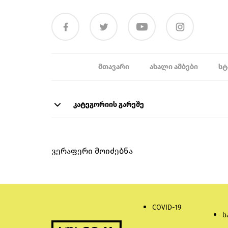
ᲛᲗᲐᲕᲐᲠᲘ
ᲐᲮᲐᲚᲘ ᲐᲛᲑᲔᲑᲘ
ᲡᲢ
კატეგორიის გარეშე
ვერაფერი მოიძებნა
COVID-19
ს