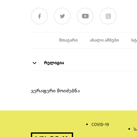
ᲛᲗᲐᲕᲐᲠᲘ
ᲐᲮᲐᲚᲘ ᲐᲛᲑᲔᲑᲘ
ᲡᲢ
რელიგია
ვერაფერი მოიძებნა
COVID-19
ს