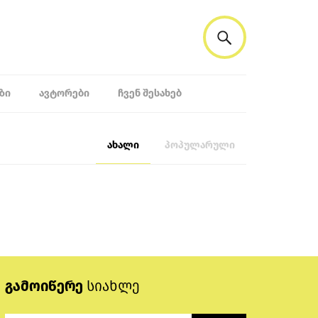
ᲖᲘ
ᲐᲕᲢᲝᲠᲔᲑᲘ
ᲩᲕᲔᲜ ᲨᲔᲡᲐᲮᲔᲑ
ახალი
პოპულარული
გამოიწერე
სიახლე