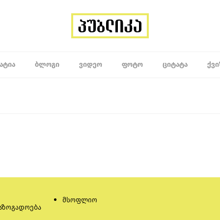
ᲐᲢᲘᲐ
ᲑᲚᲝᲒᲘ
ᲕᲘᲓᲔᲝ
ᲤᲝᲢᲝ
ᲪᲘᲢᲐᲢᲐ
ᲥᲕᲘ
მსოფლიო
აზოგადოება