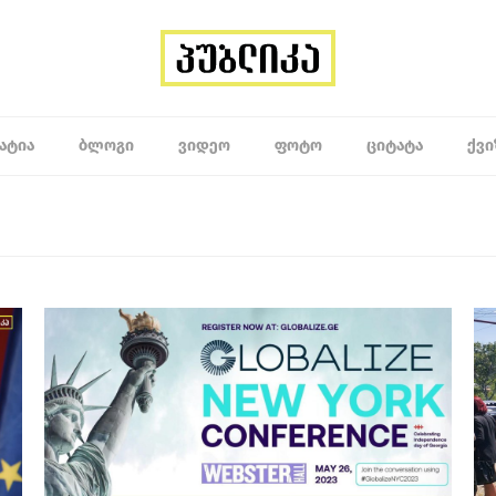
ᲐᲢᲘᲐ
ᲑᲚᲝᲒᲘ
ᲕᲘᲓᲔᲝ
ᲤᲝᲢᲝ
ᲪᲘᲢᲐᲢᲐ
ᲥᲕᲘ