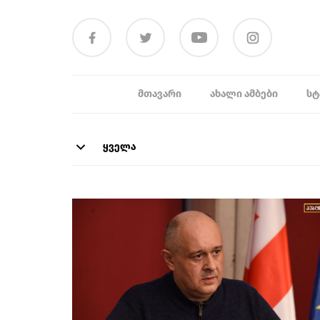
ᲛᲗᲐᲕᲐᲠᲘ
ᲐᲮᲐᲚᲘ ᲐᲛᲑᲔᲑᲘ
ᲡᲢ
ყველა