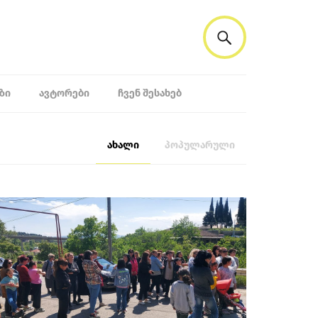
ᲖᲘ
ᲐᲕᲢᲝᲠᲔᲑᲘ
ᲩᲕᲔᲜ ᲨᲔᲡᲐᲮᲔᲑ
ახალი
პოპულარული