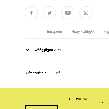
ᲛᲗᲐᲕᲐᲠᲘ
ᲐᲮᲐᲚᲘ ᲐᲛᲑᲔᲑᲘ
ᲡᲢ
არჩევნები 2021
ვერაფერი მოიძებნა
COVID-19
ს