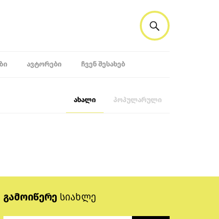
ᲖᲘ
ᲐᲕᲢᲝᲠᲔᲑᲘ
ᲩᲕᲔᲜ ᲨᲔᲡᲐᲮᲔᲑ
ახალი
პოპულარული
გამოიწერე
სიახლე