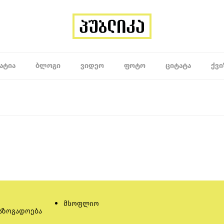
ᲐᲢᲘᲐ
ᲑᲚᲝᲒᲘ
ᲕᲘᲓᲔᲝ
ᲤᲝᲢᲝ
ᲪᲘᲢᲐᲢᲐ
ᲥᲕᲘ
მსოფლიო
აზოგადოება