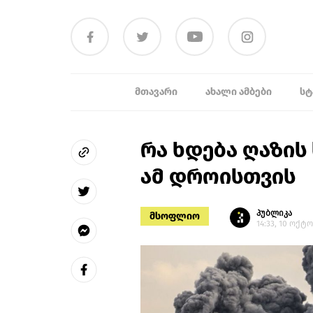
ᲛᲗᲐᲕᲐᲠᲘ
ᲐᲮᲐᲚᲘ ᲐᲛᲑᲔᲑᲘ
ᲡᲢ
რა ხდება ღაზის
ამ დროისთვის
პუბლიკა
მსოფლიო
14:33, 10 ოქტ