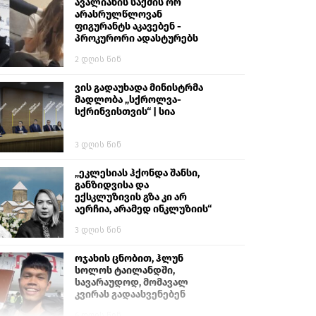
გიგა ავალიანს“
ავალიანის საქმის ორ
არასრულწლოვან
ფიგურანტს აკავებენ -
პროკურორი ადასტურებს
2 დღის წინ
ვის გადაუხადა მინისტრმა
მადლობა „სქროლვა-
სქრინვისთვის“ | სია
3 დღის წინ
„ეკლესიას ჰქონდა შანსი,
განზიდვისა და
ექსკლუზივის გზა კი არ
აერჩია, არამედ ინკლუზიის“
3 დღის წინ
ოჯახის ცნობით, ჰლუნ
სოლოს ტაილანდში,
სავარაუდოდ, მომავალ
კვირას გადაასვენებენ
6 დღის წინ