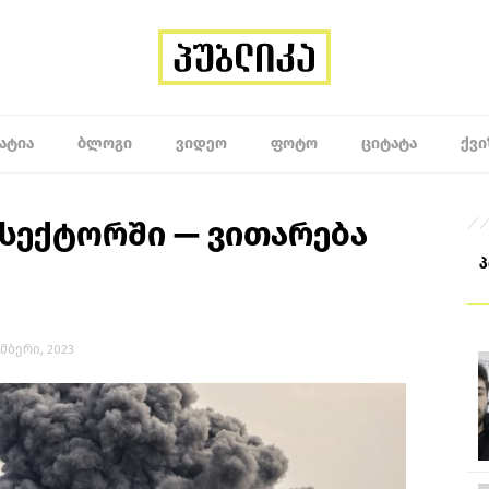
ᲐᲢᲘᲐ
ᲑᲚᲝᲒᲘ
ᲕᲘᲓᲔᲝ
ᲤᲝᲢᲝ
ᲪᲘᲢᲐᲢᲐ
ᲥᲕᲘ
 სექტორში — ვითარება
ომბერი, 2023