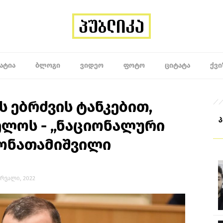
ᲐᲢᲘᲐ
ᲑᲚᲝᲒᲘ
ᲕᲘᲓᲔᲝ
ᲤᲝᲢᲝ
ᲪᲘᲢᲐᲢᲐ
ᲥᲕᲘ
ს ებრძვის ტანკებით,
ლოს - „ნაციონალური
იონათამიშვილი
ერვალი, 2022