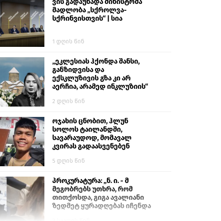
ვის გადაუხადა მინისტრმა
მადლობა „სქროლვა-
სქრინვისთვის“ | სია
1 დღის წინ
„ეკლესიას ჰქონდა შანსი,
განზიდვისა და
ექსკლუზივის გზა კი არ
აერჩია, არამედ ინკლუზიის“
2 დღის წინ
ოჯახის ცნობით, ჰლუნ
სოლოს ტაილანდში,
სავარაუდოდ, მომავალ
კვირას გადაასვენებენ
5 დღის წინ
პროკურატურა: „ნ. ი. - მ
მეგობრებს უთხრა, რომ
თითქოსდა, გიგა ავალიანი
ზედმეტ ყურადღებას იჩენდა
მის მიმართ. ამით მან
2 საათის წინ