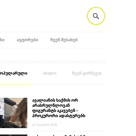
ᲖᲘ
ᲐᲕᲢᲝᲠᲔᲑᲘ
ᲩᲕᲔᲜ ᲨᲔᲡᲐᲮᲔᲑ
პოპულარული
ახალი
ჩვენ გირჩევთ
ავალიანის საქმის ორ
არასრულწლოვან
ფიგურანტს აკავებენ -
პროკურორი ადასტურებს
22 საათის წინ