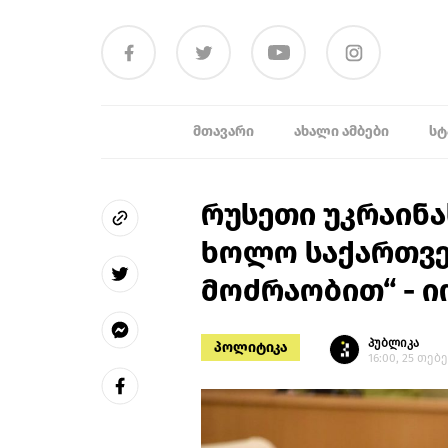
ᲛᲗᲐᲕᲐᲠᲘ
ᲐᲮᲐᲚᲘ ᲐᲛᲑᲔᲑᲘ
ᲡᲢ
რუსეთი უკრაინა
ხოლო საქართვე
მოძრაობით“ - 
პუბლიკა
პოლიტიკა
16:00, 25 თებ