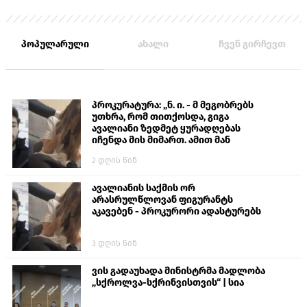
პოპულარული
ახალი
ჩვენ გირჩევთ
პროკურატურა: „ნ. ი. - მ მეგობრებს
უთხრა, რომ თითქოსდა, გიგა
ავალიანი ზედმეტ ყურადღებას
იჩენდა მის მიმართ. ამით მან
ალექსანდრე გაბაშვილი წააქეზა,
2 დღის წინ
თავს დასხმოდა გიგა ავალიანს“
ავალიანის საქმის ორ
არასრულწლოვან ფიგურანტს
აკავებენ - პროკურორი ადასტურებს
3 დღის წინ
ვის გადაუხადა მინისტრმა მადლობა
„სქროლვა-სქრინვისთვის“ | სია