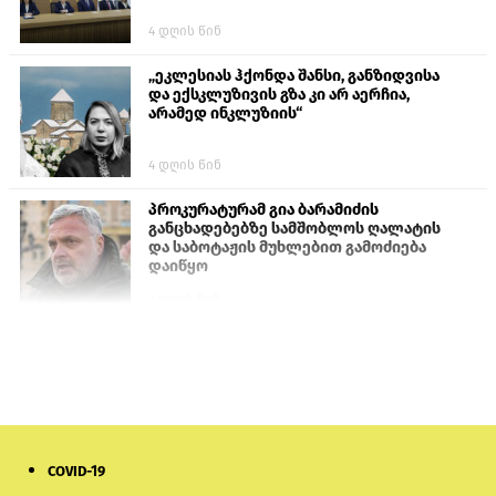
4 დღის წინ
„ეკლესიას ჰქონდა შანსი, განზიდვისა
და ექსკლუზივის გზა კი არ აერჩია,
არამედ ინკლუზიის“
4 დღის წინ
პროკურატურამ გია ბარამიძის
განცხადებებზე სამშობლოს ღალატის
და საბოტაჟის მუხლებით გამოძიება
დაიწყო
1 დღის წინ
თურქეთის პარლამენტის წევრები
ანკარას აფხაზური პასპორტების
აღიარებისკენ მოუწოდებენ
1 დღის წინ
COVID-19
ნიკოლ ფაშინიანის ცოლს, ანნა