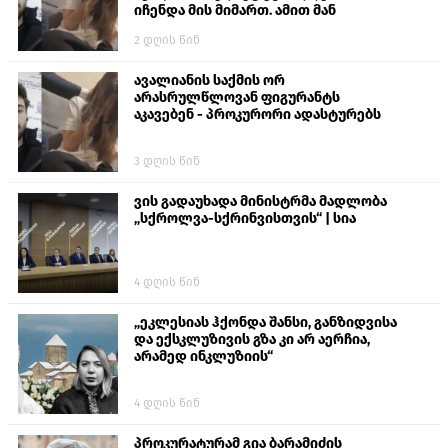
იჩენდა მის მიმართ. ამით მან
ალექსანდრე გაბაშვილი წააქეზა,
2 დღის წინ
თავს დასხმოდა გიგა ავალიანს“
ავალიანის საქმის ორ
არასრულწლოვან ფიგურანტს
აკავებენ - პროკურორი ადასტურებს
3 დღის წინ
ვის გადაუხადა მინისტრმა მადლობა
„სქროლვა-სქრინვისთვის“ | სია
4 დღის წინ
„ეკლესიას ჰქონდა შანსი, განზიდვისა
და ექსკლუზივის გზა კი არ აერჩია,
არამედ ინკლუზიის“
4 დღის წინ
პროკურატურამ გია ბარამიძის