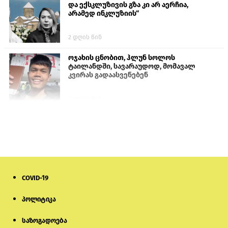
და ექსკლუზივის გზა კი არ აერჩია,
არამედ ინკლუზიის“
2 დღის წინ
ოჯახის ცნობით, ჰლუნ სოლოს
ტაილანდში, სავარაუდოდ, მომავალ
კვირას გადაასვენებენ
5 დღის წინ
სემეკმა ელექტროენერგიის სრულ
გათიშვაზე პირველადი შეფასება
წარადგინა
6 დღის წინ
COVID-19
მიქანაძე: სტუდენტი მობილობით
კერძო უნივერსიტეტში თუ გადადის,
დაფინანსება აღარ ექნება
პოლიტიკა
საზოგადოება
5 დღის წინ