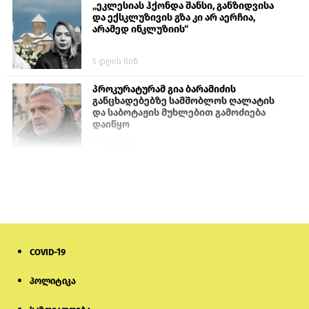
„ეკლესიას ჰქონდა შანსი, განზიდვისა
და ექსკლუზივის გზა კი არ აერჩია,
არამედ ინკლუზიის“
5 დღის წინ
პროკურატურამ გია ბარამიძის
განცხადებებზე სამშობლოს ღალატის
და საბოტაჟის მუხლებით გამოძიება
დაიწყო
2 დღის წინ
თურქეთის პარლამენტის წევრები
ანკარას აფხაზური პასპორტების
აღიარებისკენ მოუწოდებენ
2 დღის წინ
COVID-19
მონიტორი: პირები, რომლებიც
თაღლითურ ქოლცენტრში
მუშაობდნენ, სავარაუდოდ, ისევ
პოლიტიკა
აგრძელებენ დანაშაულებრივ
საქმიანობას