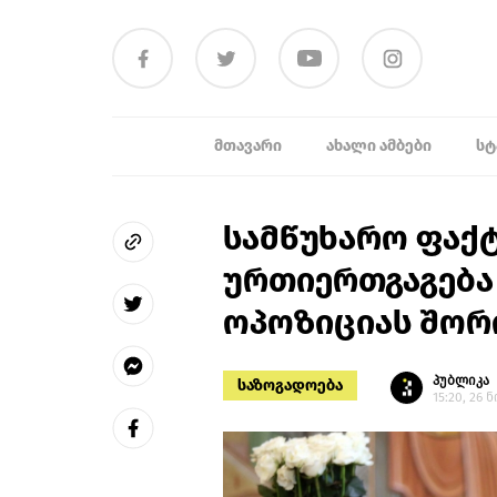
ᲛᲗᲐᲕᲐᲠᲘ
ᲐᲮᲐᲚᲘ ᲐᲛᲑᲔᲑᲘ
ᲡᲢ
სამწუხარო ფაქტ
ურთიერთგაგება
ოპოზიციას შორი
პუბლიკა
საზოგადოება
15:20, 26 