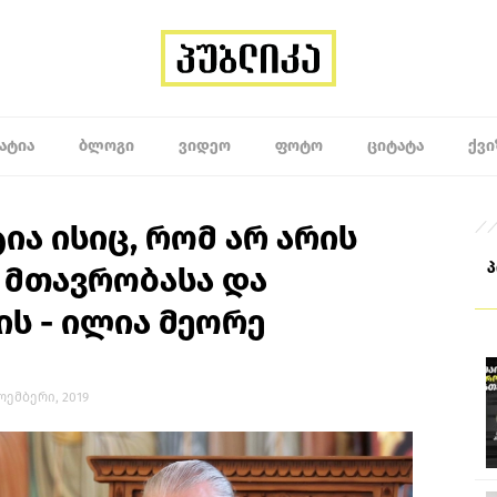
ᲐᲢᲘᲐ
ᲑᲚᲝᲒᲘ
ᲕᲘᲓᲔᲝ
ᲤᲝᲢᲝ
ᲪᲘᲢᲐᲢᲐ
ᲥᲕᲘ
ია ისიც, რომ არ არის
 მთავრობასა და
ს - ილია მეორე
ნოემბერი, 2019