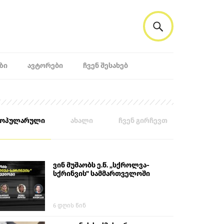
ᲖᲘ
ᲐᲕᲢᲝᲠᲔᲑᲘ
ᲩᲕᲔᲜ ᲨᲔᲡᲐᲮᲔᲑ
პოპულარული
ახალი
ჩვენ გირჩევთ
ვინ მუშაობს ე.წ. „სქროლვა-
სქრინვის" სამმართველოში
6 დღის წინ