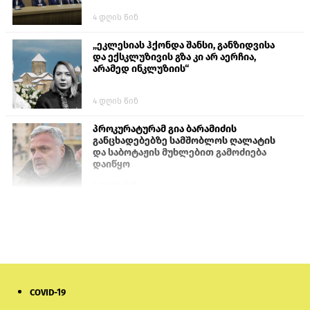
4 დღის წინ
„ეკლესიას ჰქონდა შანსი, განზიდვისა
და ექსკლუზივის გზა კი არ აერჩია,
არამედ ინკლუზიის“
4 დღის წინ
პროკურატურამ გია ბარამიძის
განცხადებებზე სამშობლოს ღალატის
და საბოტაჟის მუხლებით გამოძიება
დაიწყო
1 დღის წინ
თურქეთის პარლამენტის წევრები
ანკარას აფხაზური პასპორტების
აღიარებისკენ მოუწოდებენ
1 დღის წინ
COVID-19
ნიკოლ ფაშინიანის ცოლს, ანნა
აკობიანს მოკვლით დაემუქრნენ —