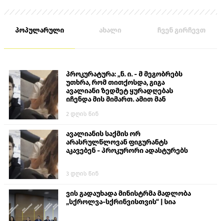
პოპულარული
ახალი
ჩვენ გირჩევთ
პროკურატურა: „ნ. ი. - მ მეგობრებს
უთხრა, რომ თითქოსდა, გიგა
ავალიანი ზედმეტ ყურადღებას
იჩენდა მის მიმართ. ამით მან
ალექსანდრე გაბაშვილი წააქეზა,
2 დღის წინ
თავს დასხმოდა გიგა ავალიანს“
ავალიანის საქმის ორ
არასრულწლოვან ფიგურანტს
აკავებენ - პროკურორი ადასტურებს
3 დღის წინ
ვის გადაუხადა მინისტრმა მადლობა
„სქროლვა-სქრინვისთვის“ | სია