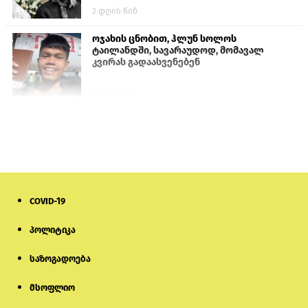
2 დღის წინ
ოჯახის ცნობით, ჰლუნ სოლოს
ტაილანდში, სავარაუდოდ, მომავალ
კვირას გადაასვენებენ
5 დღის წინ
სემეკმა ელექტროენერგიის სრულ
გათიშვაზე პირველადი შეფასება
წარადგინა
6 დღის წინ
COVID-19
მიქანაძე: სტუდენტი მობილობით
კერძო უნივერსიტეტში თუ გადადის,
დაფინანსება აღარ ექნება
პოლიტიკა
საზოგადოება
5 დღის წინ
მსოფლიო
ნიკოლ ფაშინიანის ცოლს, ანნა
აკობიანს მოკვლით დაემუქრნენ —