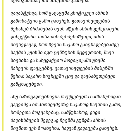
რეორგანიზაციის მიზეზით გააჩერა.
დადასტურდა, რომ გადაცემა კრიტიკული აზრის
გამოხატვის გამო დახურეს. გათავისუფლების
შესახებ ბრძანებას ხელს აწერს არხის გენერალური
დირექტორი, თინათინ ბერძენიშვილი, იმის
მიუხედავად, რომ ჩვენს საჯარო განცხადებებამდე
საქმის კურსში იყო ცენზურის მცდელობის, შავი
სიებისა და სარედაქციო პოლიტიკაში უხეში
ჩარევის ფაქტებზე. გათავისუფლების მიზეზში
წერია: საჯარო სივრცეში ცრუ და დაუსაბუთებელი
განცხადებები.
ანუ საზოგადოებრივმა მაუწყებელმა სამსახურიდან
გაგვიშვა იმ პრობლემებზე საჯაროდ საუბრის გამო,
რომელთა მოგვარებაც, სამწუხაროდ, დიდი
ძალისხმევის შედეგად ჩვენმა გუნდმა არხის
შიგნით ვერ მოახერხა, რადგან გადაცემა დახურეს.