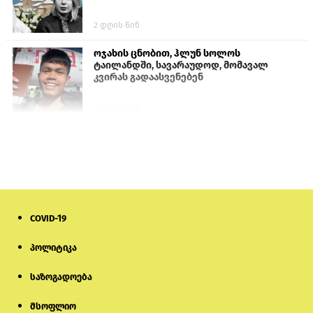
2 დღის წინ
ოჯახის ცნობით, ჰლუნ სოლოს
ტაილანდში, სავარაუდოდ, მომავალ
კვირას გადაასვენებენ
5 დღის წინ
პროკურატურამ გია ბარამიძის
განცხადებებზე სამშობლოს ღალატის
და საბოტაჟის მუხლებით გამოძიება
დაიწყო
5 საათის წინ
COVID-19
მიქანაძე: სტუდენტი მობილობით
კერძო უნივერსიტეტში თუ გადადის,
დაფინანსება აღარ ექნება
პოლიტიკა
საზოგადოება
6 დღის წინ
მსოფლიო
ნიკოლ ფაშინიანის ცოლს, ანნა