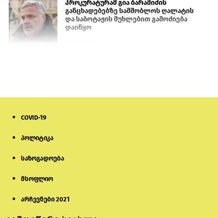
პროკურატურამ გია ბარამიძის
განცხადებებზე სამშობლოს ღალატის
და საბოტაჟის მუხლებით გამოძიება
დაიწყო
2 დღის წინ
თურქეთის პარლამენტის წევრები
ანკარას აფხაზური პასპორტების
აღიარებისკენ მოუწოდებენ
1 დღის წინ
COVID-19
მონიტორი: პირები, რომლებიც
თაღლითურ ქოლცენტრში
მუშაობდნენ, სავარაუდოდ, ისევ
პოლიტიკა
აგრძელებენ დანაშაულებრივ
საქმიანობას
საზოგადოება
5 დღის წინ
მსოფლიო
რას ამბობს საქმის პროკურორი
არასრულწლოვნებისთვის
პატიმრობის შეფარდებაზე
არჩევნები 2021