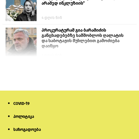
არამედ ინკლუზიის“
4 დღის წინ
პროკურატურამ გია ბარამიძის
განცხადებებზე სამშობლოს ღალატის
და საბოტაჟის მუხლებით გამოძიება
დაიწყო
1 დღის წინ
თურქეთის პარლამენტის წევრები
ანკარას აფხაზური პასპორტების
აღიარებისკენ მოუწოდებენ
1 დღის წინ
COVID-19
ნიკოლ ფაშინიანის ცოლს, ანნა
აკობიანს მოკვლით დაემუქრნენ —
სომხეთში გამოძიება დაიწყო
პოლიტიკა
საზოგადოება
6 დღის წინ