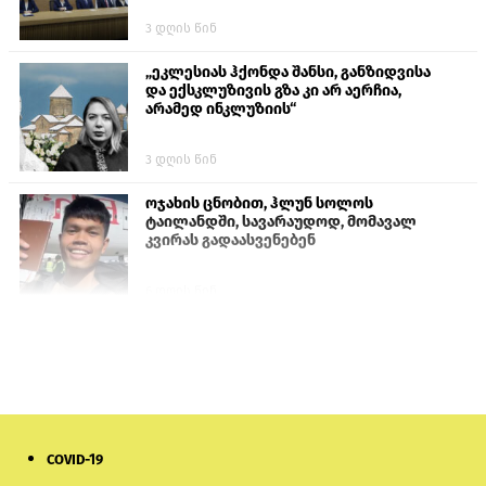
3 დღის წინ
„ეკლესიას ჰქონდა შანსი, განზიდვისა
და ექსკლუზივის გზა კი არ აერჩია,
არამედ ინკლუზიის“
3 დღის წინ
ოჯახის ცნობით, ჰლუნ სოლოს
ტაილანდში, სავარაუდოდ, მომავალ
კვირას გადაასვენებენ
6 დღის წინ
პროკურატურამ გია ბარამიძის
განცხადებებზე სამშობლოს ღალატის
და საბოტაჟის მუხლებით გამოძიება
დაიწყო
10 საათის წინ
COVID-19
მიქანაძე: სტუდენტი მობილობით
კერძო უნივერსიტეტში თუ გადადის,