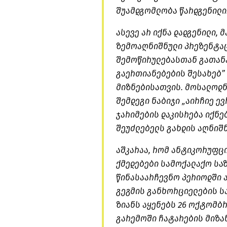
შუამდგომლობა წარდგენილი
ასევე არ იქნა დადგენილი,
ზემოაღნიშნული პრეზენტაც
შემოწირულებასთან გათანა
გაერთიანებების შესახებ”
მიზნებისათვის. მოსალოდნ
შემდეგი ნაბიჯი „აირჩიე ე
ჯარიმების დაკისრება იქნე
შეუძლებელს გახდის აღნიშ
აშკარაა, რომ ანტიკორუფც
ქმედებები სამოქალაქო სა
წინასაარჩევნო პერიოდში 
გეგმის განხორციელების ს
ზიანს აყენებს 26 ოქტომბ
გარემოში ჩატარების მიზან