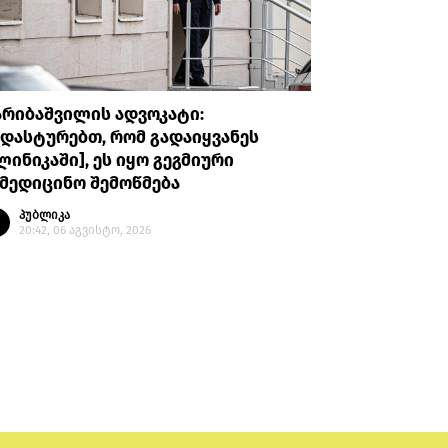
არიბაშვილის ადვოკატი:
პროკურატუ
დასტურებთ, რომ გადაიყვანეს
უთხრა, რ
ლინიკაში], ეს იყო გეგმიური
ავალიანი
მედიცინო შემოწმება
მის მიმა
გაბაშვილ
პუბლიკა
გიგა ავა
20:42, 06 აგვისტო, 2026
პუბლი
20:08, 