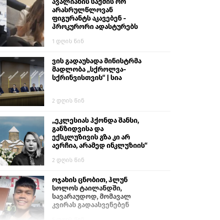
გიგა ავალიანს“
ავალიანის საქმის ორ
არასრულწლოვან
ფიგურანტს აკავებენ -
პროკურორი ადასტურებს
1 დღის წინ
ვის გადაუხადა მინისტრმა
მადლობა „სქროლვა-
სქრინვისთვის“ | სია
2 დღის წინ
„ეკლესიას ჰქონდა შანსი,
განზიდვისა და
ექსკლუზივის გზა კი არ
აერჩია, არამედ ინკლუზიის“
2 დღის წინ
ოჯახის ცნობით, ჰლუნ
სოლოს ტაილანდში,
სავარაუდოდ, მომავალ
კვირას გადაასვენებენ
5 დღის წინ