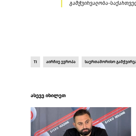
გამჭვირვალობა-საქართველ
TI
აირჩიე ევროპა
საერთაშორისო გამჭვირვ
ასევე იხილეთ