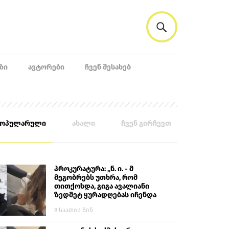
ᲖᲘ
ᲐᲕᲢᲝᲠᲔᲑᲘ
ᲩᲕᲔᲜ ᲨᲔᲡᲐᲮᲔᲑ
პოპულარული
ახალი
ჩვენ გირჩევთ
პროკურატურა: „ნ. ი. - მ
მეგობრებს უთხრა, რომ
თითქოსდა, გიგა ავალიანი
ზედმეტ ყურადღებას იჩენდა
მის მიმართ. ამით მან
9 საათის წინ
ალექსანდრე გაბაშვილი
წააქეზა, თავს დასხმოდა