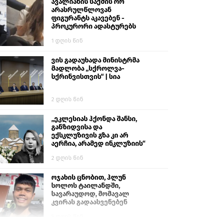
გიგა ავალიანს“
ავალიანის საქმის ორ
არასრულწლოვან
ფიგურანტს აკავებენ -
პროკურორი ადასტურებს
1 დღის წინ
ვის გადაუხადა მინისტრმა
მადლობა „სქროლვა-
სქრინვისთვის“ | სია
2 დღის წინ
„ეკლესიას ჰქონდა შანსი,
განზიდვისა და
ექსკლუზივის გზა კი არ
აერჩია, არამედ ინკლუზიის“
2 დღის წინ
ოჯახის ცნობით, ჰლუნ
სოლოს ტაილანდში,
სავარაუდოდ, მომავალ
კვირას გადაასვენებენ
5 დღის წინ