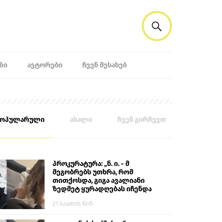
ᲖᲘ
ᲐᲕᲢᲝᲠᲔᲑᲘ
ᲩᲕᲔᲜ ᲨᲔᲡᲐᲮᲔᲑ
პოპულარული
ახალი
ჩვენ გირჩევთ
პროკურატურა: „ნ. ი. - მ
მეგობრებს უთხრა, რომ
თითქოსდა, გიგა ავალიანი
ზედმეტ ყურადღებას იჩენდა
მის მიმართ. ამით მან
21 საათის წინ
ალექსანდრე გაბაშვილი
წააქეზა, თავს დასხმოდა