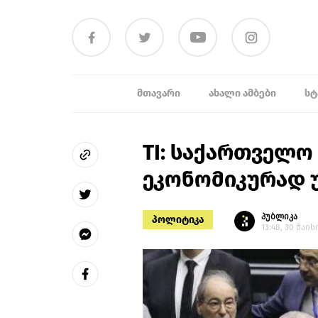
ᲛᲗᲐᲕᲐᲠᲘ
ᲐᲮᲐᲚᲘ ᲐᲛᲑᲔᲑᲘ
ᲡᲢ
TI: საქართველო
ეკონომიკურად 
პუბლიკა
პოლიტიკა
13:48, 30 მაის