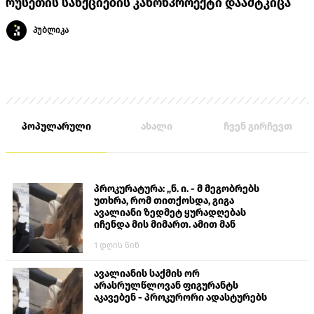
რუსეთის სანქციების კანონპროექტი დაამტკიცა
პუბლიკა
პოპულარული
ახალი
ჩვენ გირჩევთ
პროკურატურა: „ნ. ი. - მ მეგობრებს
უთხრა, რომ თითქოსდა, გიგა
ავალიანი ზედმეტ ყურადღებას
იჩენდა მის მიმართ. ამით მან
ალექსანდრე გაბაშვილი წააქეზა,
1 დღის წინ
თავს დასხმოდა გიგა ავალიანს“
ავალიანის საქმის ორ
არასრულწლოვან ფიგურანტს
აკავებენ - პროკურორი ადასტურებს