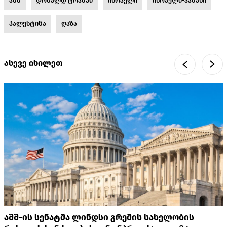
აშშ
დონალდ ტრამპი
ისრაელი
ისრაელი-ჰამასი
პალესტინა
ღაზა
ასევე იხილეთ
აშშ-ის სენატმა ლინდსი გრემის სახელობის