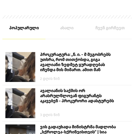
პოპულარული
ახალი
ჩვენ გირჩევთ
პროკურატურა: „ნ. ი. - მ მეგობრებს
უთხრა, რომ თითქოსდა, გიგა
ავალიანი ზედმეტ ყურადღებას
იჩენდა მის მიმართ. ამით მან
ალექსანდრე გაბაშვილი წააქეზა,
2 დღის წინ
თავს დასხმოდა გიგა ავალიანს“
ავალიანის საქმის ორ
არასრულწლოვან ფიგურანტს
აკავებენ - პროკურორი ადასტურებს
3 დღის წინ
ვის გადაუხადა მინისტრმა მადლობა
„სქროლვა-სქრინვისთვის“ | სია