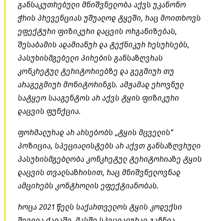
განსაკუთრებული მნიშვნელობა აქვს უკანონო
ჭრის პრევენციას უშუალოდ ტყეში, რაც მოითხოვს
ეფექტური ფიზიკური დაცვის ორგანიზებას,
შესაბამის ადამიანურ და ტექნიკურ რესურსებს,
პასუხისმგებელი პირების განსაზღვრას
კონკრეტულ ტერიტორიებზე და გეგმიურ თუ
არაგეგმიურ მონიტორინგს. ამჟამად ეროვნულ
სატყეო სააგენტოს არ აქვს ტყის ფიზიკური
დაცვის ფუნქცია.
ფორმალურად არ არსებობს „ტყის მცველის“
პოზიცია, სპეციალისტებს არ აქვთ განსაზღვრული
პასუხისმგებლობა კონკრეტულ ტერიტორიაზე ტყის
დაცვის თვალსაზრისით, რაც მნიშვნელოვნად
ამცირებს კონტროლის ეფექტიანობას.
როცა 2021 წელს საქართველოს ტყის კოდექსი
შევიდა ძალაში, მასში სპეციალურად გაჩნდა