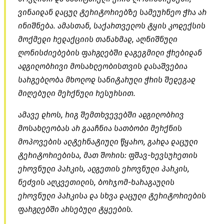
ვინაიდან დაცულ ტერიტორიებზე სამეურნეო ჭრა არ
ინიშნება. ამასთან, საქართველოს ტყის კოდექსის
მოქმედი რედაქციის თანახმად, აღნიშნული
ღონისძიებების ფარგლებში დაგეგმილი ჭრებიდან
ადგილობრივი მოსახლეობისთვის დასაშვებია
სარგებლობა მხოლოდ სანიტარული ჭრის შედეგად
მიღებული მერქნული რესურსით.
ამავე დროს, რიგ შემთხვევებში ადგილობრივ
მოსახლეობას არ გააჩნია სათბობი მერქნის
მოპოვების ალტერნატიული წყარო, გარდა დაცული
ტერიტორიებისა, მათ შორის: ფშავ-ხევსურეთის
ეროვნული პარკის, ალგეთის ეროვნული პარკის,
ნეძვის აღკვეთილის, ბორჯომ-ხარაგაულის
ეროვნული პარკისა და სხვა დაცული ტერიტორიების
ფარგლებში არსებული ტყეების.