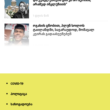
და ექსკლუზივის გზა კი არ აერჩია,
არამედ ინკლუზიის“
1 დღის წინ
ოჯახის ცნობით, ჰლუნ სოლოს
ტაილანდში, სავარაუდოდ, მომავალ
კვირას გადაასვენებენ
4 დღის წინ
ისტორიაში პირველად სომხეთის
კათოლიკოსი სასამართლოს წინაშე
წარსდგება
6 დღის წინ
COVID-19
სემეკმა ელექტროენერგიის სრულ
გათიშვაზე პირველადი შეფასება
წარადგინა
პოლიტიკა
საზოგადოება
6 დღის წინ