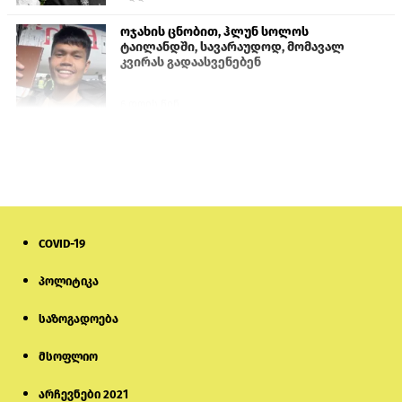
ოჯახის ცნობით, ჰლუნ სოლოს
ტაილანდში, სავარაუდოდ, მომავალ
კვირას გადაასვენებენ
6 დღის წინ
პროკურატურამ გია ბარამიძის
განცხადებებზე სამშობლოს ღალატის
და საბოტაჟის მუხლებით გამოძიება
დაიწყო
11 საათის წინ
COVID-19
მიქანაძე: სტუდენტი მობილობით
კერძო უნივერსიტეტში თუ გადადის,
დაფინანსება აღარ ექნება
პოლიტიკა
საზოგადოება
6 დღის წინ
მსოფლიო
ნიკოლ ფაშინიანის ცოლს, ანნა
აკობიანს მოკვლით დაემუქრნენ —
სომხეთში გამოძიება დაიწყო
არჩევნები 2021