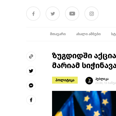
ᲛᲗᲐᲕᲐᲠᲘ
ᲐᲮᲐᲚᲘ ᲐᲛᲑᲔᲑᲘ
ᲡᲢ
ზუგდიდში აქცია
მარიამ სიჭინავა
პუბლიკა
პოლიტიკა
23:30, 13 იანვ