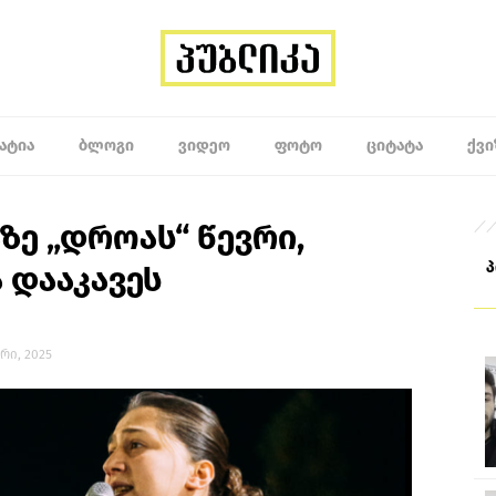
ᲐᲢᲘᲐ
ᲑᲚᲝᲒᲘ
ᲕᲘᲓᲔᲝ
ᲤᲝᲢᲝ
ᲪᲘᲢᲐᲢᲐ
ᲥᲕᲘ
ზე „დროას“ წევრი,
 დააკავეს
არი, 2025