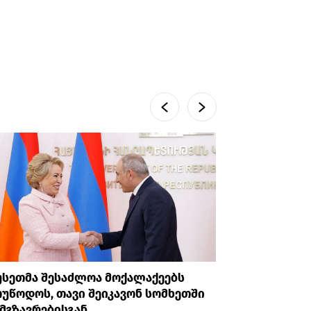
უსეთმა შესაძლოა მოქალაქეებს
თურქეთი
უწოდოს, თავი შეიკავონ სომხეთში
ანკარას 
მგზავრებისგან
აღიარები