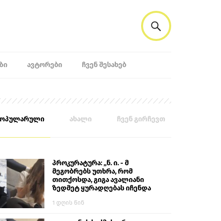
ᲖᲘ
ᲐᲕᲢᲝᲠᲔᲑᲘ
ᲩᲕᲔᲜ ᲨᲔᲡᲐᲮᲔᲑ
პოპულარული
ახალი
ჩვენ გირჩევთ
პროკურატურა: „ნ. ი. - მ
მეგობრებს უთხრა, რომ
თითქოსდა, გიგა ავალიანი
ზედმეტ ყურადღებას იჩენდა
მის მიმართ. ამით მან
1 დღის წინ
ალექსანდრე გაბაშვილი
წააქეზა, თავს დასხმოდა