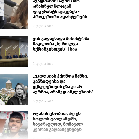
გიგა ავალიანს“
ავალიანის საქმის ორ
არასრულწლოვან
ფიგურანტს აკავებენ -
პროკურორი ადასტურებს
2 დღის წინ
ვის გადაუხადა მინისტრმა
მადლობა „სქროლვა-
სქრინვისთვის“ | სია
3 დღის წინ
„ეკლესიას ჰქონდა შანსი,
განზიდვისა და
ექსკლუზივის გზა კი არ
აერჩია, არამედ ინკლუზიის“
3 დღის წინ
ოჯახის ცნობით, ჰლუნ
სოლოს ტაილანდში,
სავარაუდოდ, მომავალ
კვირას გადაასვენებენ
6 დღის წინ