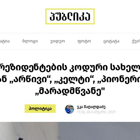
ᲐᲢᲘᲐ
ᲑᲚᲝᲒᲘ
ᲕᲘᲓᲔᲝ
ᲤᲝᲢᲝ
ᲪᲘᲢᲐᲢᲐ
ᲥᲕᲘ
პრეზიდენტების კოდური სახელე
ნ „არწივი“, „კელტი“, „პიონერ
„მარადმწვანე"
ეკა მაღალდაძე
პოლიტიკა
11:36, 26 იანვარი, 2021