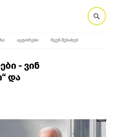
ᲖᲘ
ᲐᲕᲢᲝᲠᲔᲑᲘ
ᲩᲕᲔᲜ ᲨᲔᲡᲐᲮᲔᲑ
ბი - ვინ
ი“ და