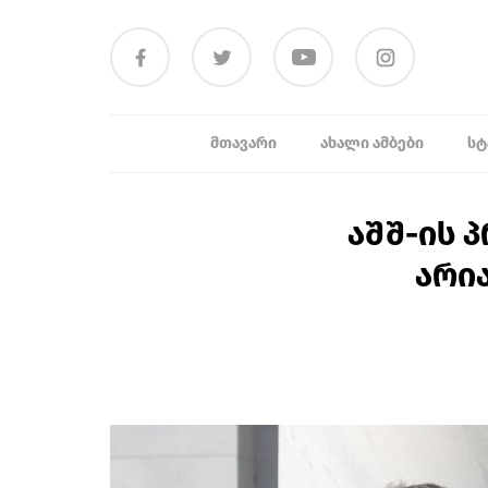
ᲛᲗᲐᲕᲐᲠᲘ
ᲐᲮᲐᲚᲘ ᲐᲛᲑᲔᲑᲘ
ᲡᲢ
აშშ-ის 
არია