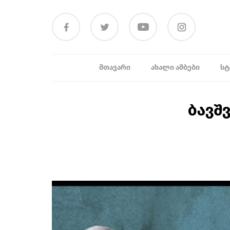
ᲛᲗᲐᲕᲐᲠᲘ
ᲐᲮᲐᲚᲘ ᲐᲛᲑᲔᲑᲘ
ᲡᲢ
ბავშ