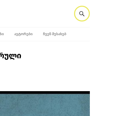
ᲖᲘ
ᲐᲕᲢᲝᲠᲔᲑᲘ
ᲩᲕᲔᲜ ᲨᲔᲡᲐᲮᲔᲑ
ვრული