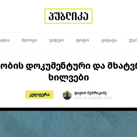
ᲐᲢᲘᲐ
ᲑᲚᲝᲒᲘ
ᲕᲘᲓᲔᲝ
ᲤᲝᲢᲝ
ᲪᲘᲢᲐᲢᲐ
ᲥᲕᲘ
ვობის დოკუმენტური და მხატ
ხილვები
დავით ბუხრიკიძე
კულტურა
11:29, 19 იანვარი, 2021