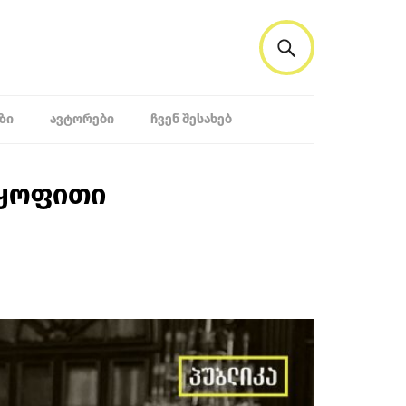
ᲖᲘ
ᲐᲕᲢᲝᲠᲔᲑᲘ
ᲩᲕᲔᲜ ᲨᲔᲡᲐᲮᲔᲑ
რყოფითი