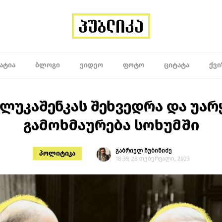
ᲐᲢᲘᲐ
ᲑᲚᲝᲒᲘ
ᲕᲘᲓᲔᲝ
ᲤᲝᲢᲝ
ᲪᲘᲢᲐᲢᲐ
ᲥᲕᲘ
-ლუკაშენკას შეხვედრა და უა
გამოხმაურება სოხუმში
გაბრიელ ჩუბინიძე
პოლიტიკა
18:39, 28 თებერვალი, 2023