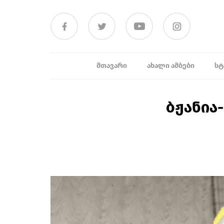
ᲛᲗᲐᲕᲐᲠᲘ
ᲐᲮᲐᲚᲘ ᲐᲛᲑᲔᲑᲘ
ᲡᲢ
ბჟანია