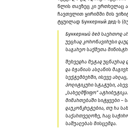
წლის თავზეც კი ერთხელაც 
ჩავთვლით ყირიმში მის ვიზიტ
ტყუილად Бункерный дед-ს (ბუ
Бункерный дед საერთოდ არ
უეცრად კორონავირუსი დაუდ
საგარეო საქმეთა მინისტრი
შეხვედრა მეტად უცნაურად 
და ბჟანიას ასლანის მაგივ
სექტემბერში, ისევე ახლაც,
პოლიტიკური სტატუსი, ასევ
„სახელმწიფო“ ატრიბუტიკა
მიმართებაში სიტყვები – ს
დაუკონკრეტებია, თუ რა ს
საქართველოზე, რაც საჭირ
საშუალებას მისცემდა.