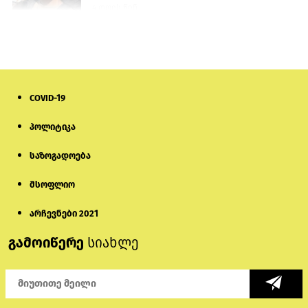
4 დღის წინ
ისტორიაში პირველად სომხეთის
კათოლიკოსი სასამართლოს წინაშე
წარსდგება
6 დღის წინ
COVID-19
სემეკმა ელექტროენერგიის სრულ
პოლიტიკა
გათიშვაზე პირველადი შეფასება
წარადგინა
საზოგადოება
5 დღის წინ
მსოფლიო
მიქანაძე: სტუდენტი მობილობით
კერძო უნივერსიტეტში თუ გადადის,
არჩევნები 2021
დაფინანსება აღარ ექნება
გამოიწერე
სიახლე
5 დღის წინ
ნიკოლ ფაშინიანის ცოლს, ანნა
აკობიანს მოკვლით დაემუქრნენ —