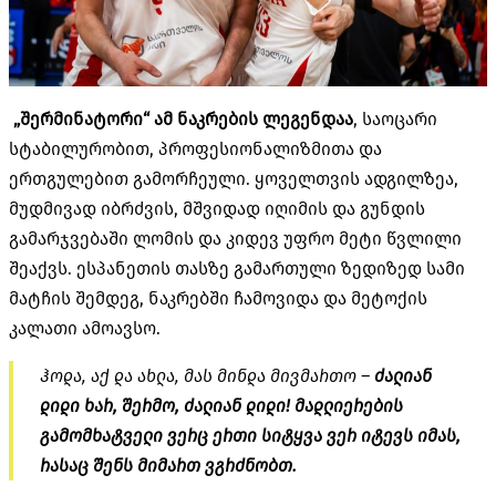
„
შერმინატორი
“
ამ
ნაკრების
ლეგენდაა
,
საოცარი
სტაბილურობით
,
პროფესიონალიზმითა და
ერთგულებით გამორჩეული
.
ყოველთვის ადგილზეა
,
მუდმივად იბრძვის
,
მშვიდად იღიმის და გუნდის
გამარჯვებაში ლომის და კიდევ უფრო მეტი წვლილი
შეაქვს
.
ესპანეთის თასზე გამართული ზედიზედ სამი
მატჩის შემდეგ
,
ნაკრებში ჩამოვიდა და მეტოქის
კალათი ამოავსო
.
ჰოდა
,
აქ და ახლა
,
მას მინდა მივმართო
–
ძალიან
დიდი
ხარ
,
შერმო
,
ძალიან
დიდი
!
მადლიერების
გამომხატველი
ვერც
ერთი
სიტყვა
ვერ
იტევს
იმას
,
რასაც
შენს
მიმართ
ვგრძნობთ
.