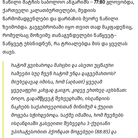
ნაწილი მატჩის საბოლოო ანგარიშს
–
77:80
გლოვობდა
,
ქართველი კალათბურთელები
,
მედიის
წარმომადგენლები და დარბაზის მეორე ნაწილი
ზეიმობდა
.
გაუგებრობაში იყო თვით თად მაკფადენიც
,
რომელსაც მოზეიმე თანაგუნდელები ნაწყვეტ
–
ნაწყვეტ უხსნიდნენ
,
რა ტრიალებდა მის და ყველას
თავს
.
რატომ გვიხაროდა მარცხი და ასეთი უცნაური
რამეები სულ ჩვენ რატომ უნდა დაგვემართოს
?
მიუხედავად იმისა
,
რომ
(
ალბათ
!)
ყველამ
ყველაფერი კარგად გაიგო
,
კიდევ ერთხელ ავხსნათ
:
ბოლო
,
გადამწყვეტ შეხვედრაში
,
ისლანდიის
ნაკრებს საქართველოსთან მინიმუმ
4
ქულით
მოგება სჭირდებოდა
.
საქმე იმაშია
,
რომ ჩვენებს
ისლანდიაში გასვლითი შეხვედრა
3-
ქულიანი
უპირატესობით ჰქონდათ მოგებული
(88:85)
და