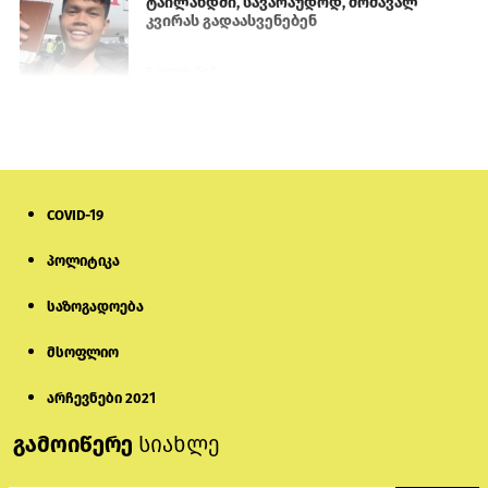
ტაილანდში, სავარაუდოდ, მომავალ
კვირას გადაასვენებენ
5 დღის წინ
პროკურატურამ გია ბარამიძის
განცხადებებზე სამშობლოს ღალატის
და საბოტაჟის მუხლებით გამოძიება
დაიწყო
7 საათის წინ
COVID-19
მიქანაძე: სტუდენტი მობილობით
პოლიტიკა
კერძო უნივერსიტეტში თუ გადადის,
დაფინანსება აღარ ექნება
საზოგადოება
6 დღის წინ
მსოფლიო
ნიკოლ ფაშინიანის ცოლს, ანნა
აკობიანს მოკვლით დაემუქრნენ —
არჩევნები 2021
სომხეთში გამოძიება დაიწყო
გამოიწერე
სიახლე
5 დღის წინ