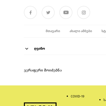
ᲛᲗᲐᲕᲐᲠᲘ
ᲐᲮᲐᲚᲘ ᲐᲛᲑᲔᲑᲘ
ᲡᲢ
ღვინო
ვერაფერი მოიძებნა
COVID-19
ს