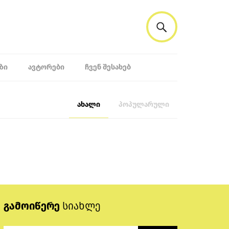
ᲖᲘ
ᲐᲕᲢᲝᲠᲔᲑᲘ
ᲩᲕᲔᲜ ᲨᲔᲡᲐᲮᲔᲑ
ახალი
პოპულარული
გამოიწერე
სიახლე