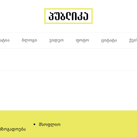
ᲐᲢᲘᲐ
ᲑᲚᲝᲒᲘ
ᲕᲘᲓᲔᲝ
ᲤᲝᲢᲝ
ᲪᲘᲢᲐᲢᲐ
ᲥᲕᲘ
მსოფლიო
აზოგადოება