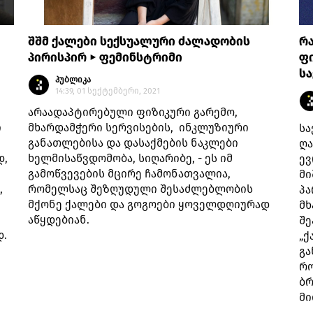
შშმ ქალები სექსუალური ძალადობის
რა
პირისპირ ► ფემინსტრიმი
ფი
ს
პუბლიკა
14:39, 01 სექტემბერი, 2021
არაადაპტირებული ფიზიკური გარემო,
ი
მხარდამჭერი სერვისების, ინკლუზიური
სა
განათლებისა და დასაქმების ნაკლები
ღა
დ,
ხელმისაწვდომობა, სიღარიბე, - ეს იმ
ევ
გამოწვევების მცირე ჩამონათვალია,
მი
,
რომელსაც შეზღუდული შესაძლებლობის
პა
მქონე ქალები და გოგოები ყოველდღიურად
მხ
აწყდებიან.
შე
დ.
„ქ
გა
რო
ბრ
მი