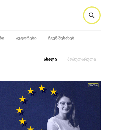
ᲖᲘ
ᲐᲕᲢᲝᲠᲔᲑᲘ
ᲩᲕᲔᲜ ᲨᲔᲡᲐᲮᲔᲑ
ახალი
პოპულარული