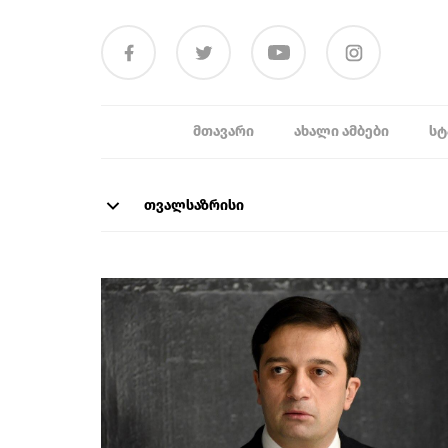
ᲛᲗᲐᲕᲐᲠᲘ
ᲐᲮᲐᲚᲘ ᲐᲛᲑᲔᲑᲘ
ᲡᲢ
თვალსაზრისი