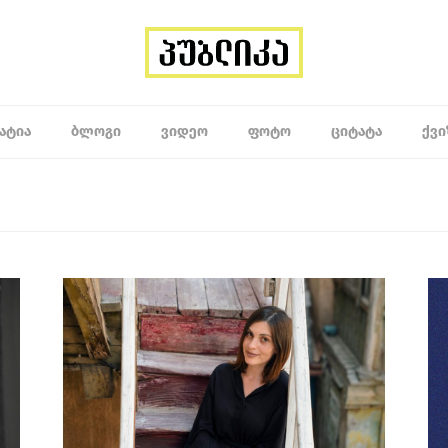
ᲐᲢᲘᲐ
ᲑᲚᲝᲒᲘ
ᲕᲘᲓᲔᲝ
ᲤᲝᲢᲝ
ᲪᲘᲢᲐᲢᲐ
ᲥᲕᲘ