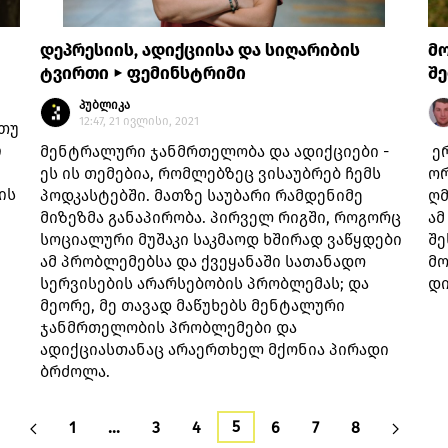
დეპრესიის, ადიქციისა და სიღარიბის
მო
ტვირთი ► ფემინსტრიმი
შე
პუბლიკა
12:47, 21 ივლისი, 2021
 თუ
ი
მენტრალური ჯანმრთელობა და ადიქციები -
ერ
ეს ის თემებია, რომლებზეც ვისაუბრებ ჩემს
ორ
ის
პოდკასტებში. მათზე საუბარი რამდენიმე
ღმ
მიზეზმა განაპირობა. პირველ რიგში, როგორც
ამ
სოციალური მუშაკი საკმაოდ ხშირად ვაწყდები
შე
ამ პრობლემებსა და ქვეყანაში სათანადო
მო
სერვისების არარსებობის პრობლემას; და
დი
მეორე, მე თავად მაწუხებს მენტალური
ჯანმრთელობის პრობლემები და
ადიქციასთანაც არაერთხელ მქონია პირადი
ბრძოლა.
5
1
…
3
4
6
7
8