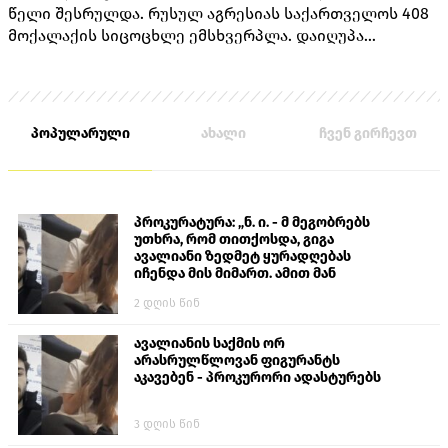
წელი შესრულდა. რუსულ აგრესიას საქართველოს 408
მოქალაქის სიცოცხლე ემსხვერპლა. დაიღუპა
თავდაცვის სამინისტროს 170 მოსამსახურე, შინაგან
საქმეთა სამინისტროს 14 თანამშრომელი და 224
მშვიდობიანი მცხოვრები.
პოპულარული
ახალი
ჩვენ გირჩევთ
პროკურატურა: „ნ. ი. - მ მეგობრებს
უთხრა, რომ თითქოსდა, გიგა
ავალიანი ზედმეტ ყურადღებას
იჩენდა მის მიმართ. ამით მან
ალექსანდრე გაბაშვილი წააქეზა,
2 დღის წინ
თავს დასხმოდა გიგა ავალიანს“
ავალიანის საქმის ორ
არასრულწლოვან ფიგურანტს
აკავებენ - პროკურორი ადასტურებს
3 დღის წინ