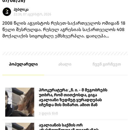
07/08/26)
პუბლიკა
22:39, 07 აგვისტო, 2026
2008 წლის აგვისტოს რუსეთ-საქართველოს ომიდან 18
წელი შესრულდა. რუსულ აგრესიას საქართველოს 408
მოქალაქის სიცოცხლე ემსხვერპლა. დაიღუპა
თავდაცვის სამინისტროს 170 მოსამსახურე, შინაგან
საქმეთა სამინისტროს 14 თანამშრომელი და 224
მშვიდობიანი მცხოვრები.
პოპულარული
ახალი
ჩვენ გირჩევთ
პროკურატურა: „ნ. ი. - მ მეგობრებს
უთხრა, რომ თითქოსდა, გიგა
ავალიანი ზედმეტ ყურადღებას
იჩენდა მის მიმართ. ამით მან
ალექსანდრე გაბაშვილი წააქეზა,
3 დღის წინ
თავს დასხმოდა გიგა ავალიანს“
ავალიანის საქმის ორ