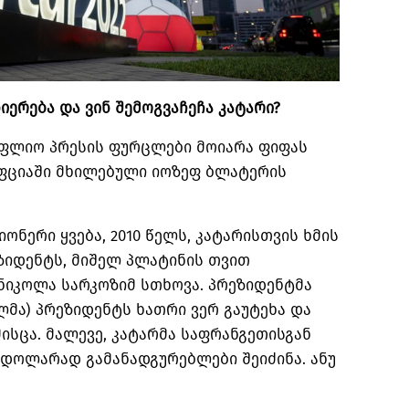
იერება
და
ვინ
შემოგვაჩეჩა
კატარი
?
ფლიო პრესის ფურცლები მოიარა ფიფას
ფციაში მხილებული იოზეფ ბლატერის
ონერი ყვება
, 2010
წელს
,
კატარისთვის ხმის
ზიდენტს
,
მიშელ პლატინის თვით
ნიკოლა სარკოზიმ სთხოვა
.
პრეზიდენტმა
ლმა
)
პრეზიდენტს ხათრი ვერ გაუტეხა და
მისცა
.
მალევე
,
კატარმა საფრანგეთისგან
 დოლარად გამანადგურებლები შეიძინა
.
ანუ