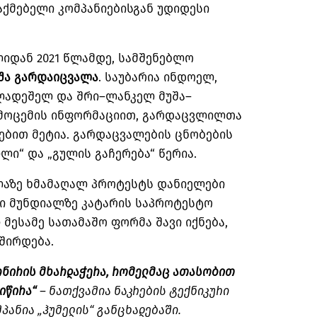
ქმებელი კომპანიებისგან უდიდესი
ლიდან
2021
წლამდე
,
სამშენებლო
შა
გარდაიცვალა
.
საუბარია ინდოელ
,
ლადეშელ და შრი
–
ლანკელ მუშა
–
მოცემის ინფორმაციით
,
გარდაცვლილთა
ებით მეტია
.
გარდაცვალების ცნობების
ილი
“
და
„
გულის გაჩერება
“
წერია
.
ლაზე ხმამაღალ პროტესტს დანიელები
ბი მუნდიალზე კატარის საპროტესტო
 მესამე სათამაშო ფორმა შავი იქნება
,
შირდება
.
რნირის
მხარდაჭერა
,
რომელმაც
ათასობით
იწირა
“
–
ნათქვამია ნაკრების ტექნიკური
მპანია
„
ჰუმელის
“
განცხადებაში
.