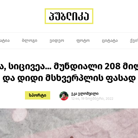
ᲐᲢᲘᲐ
ᲑᲚᲝᲒᲘ
ᲕᲘᲓᲔᲝ
ᲤᲝᲢᲝ
ᲪᲘᲢᲐᲢᲐ
ᲥᲕᲘ
, სიცივეა... მუნდიალი 208 
და დიდი მსხვერპლის ფასად
ეკა ელოშვილი
სპორტი
12:44, 19 ნოემბერი, 2022