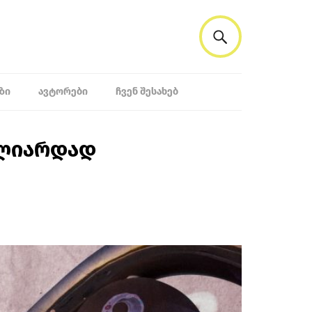
ᲖᲘ
ᲐᲕᲢᲝᲠᲔᲑᲘ
ᲩᲕᲔᲜ ᲨᲔᲡᲐᲮᲔᲑ
მილიარდად