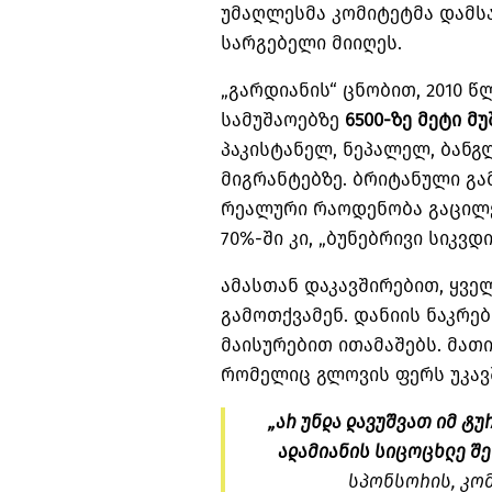
უმაღლესმა კომიტეტმა დამსა
სარგებელი მიიღეს
.
„
გარდიანის
“
ცნობით
, 2010
წ
სამუშაოებზე
6500-
ზე
მეტი
მუ
პაკისტანელ
,
ნეპალელ
,
ბანგ
მიგრანტებზე
.
ბრიტანული გა
რეალური რაოდენობა გაცილ
70%-
ში კი
, „
ბუნებრივი სიკვდ
ამასთან დაკავშირებით
,
ყვე
გამოთქვამენ
.
დანიის ნაკრე
მაისურებით ითამაშებს
.
მათი
რომელიც გლოვის ფერს უკავ
„
არ
უნდა
დავუშვათ
იმ
ტუ
ადამიანის
სიცოცხლე
შე
სპონსორის
,
კო