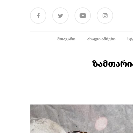
ᲛᲗᲐᲕᲐᲠᲘ
ᲐᲮᲐᲚᲘ ᲐᲛᲑᲔᲑᲘ
ᲡᲢ
ზამთარია