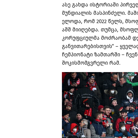
ასე გახდა ისტორიაში პირვ
მუნდიალის მასპინძელი
.
მაშ
ელოდა
,
რომ
2022
წელს
,
მსოფ
აშშ მიიღებდა
.
თუმცა
,
მსოფლ
კორუფციულმა მოძრაობამ დ
განვითარებისთვის
“ –
ყველა
ჩემპიონატი ზამთარში
–
ჩვე
შოკისმომგვრელი რამ
.