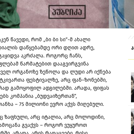
კენ წავედი
,
რომ
„
ბი ბი სი
“-
მ ახალი
დიალის დაწყებამდე ორი დღით ადრე
,
გაყიდვა აკრძალა
.
როგორც ჩანს
,
უფლებამ წარმატებით დააგვირგვინა
ველ ორგანოზე ზეწოლა და ლუდი არ იქნება
ატკივართა ფესტივალზე
,
არც ფან
–
ზონებში
,
ურად გამოყოფილ ადგილებში
.
არადა
,
ფიფას
ებს კომპანია
„
ბუდვაიზერთან
“,
თანხა
– 75
მილიონი ევრო აქვს მიღებული
.
ც ზაფხული
,
არც იტალია
,
არც მოლოდინი
,
ამოცანა გვაქვს
–
როგორ ვუყუროთ
არში
.
არადა
,
არის რაღაცეები
,
რისი