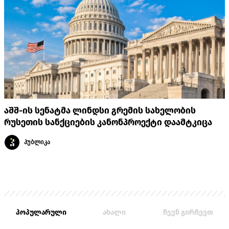
აშშ-ის სენატმა ლინდსი გრემის სახელობის
რუსეთის სანქციების კანონპროექტი დაამტკიცა
პუბლიკა
პოპულარული
ახალი
ჩვენ გირჩევთ