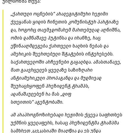
უილსონმა თქვა:
„ქართული ოცნების“ არალეგიტიმური რეჟიმი
ქვეყანას ყიდის ჩინეთის კომუნისტურ პარტიაზე
და, როგორც თავმჯდომარემ მართებულად აღნიშნა,
ომის დამნაშავე პუტინსა და ირანზე, რაც
ეწინააღმდეგება ქართველი ხალხის ნებას და
ამერიკის შეერთებული შტატების ინტერესებს.
საქართველოში არჩევნები გაყალბდა. ამასთანავე,
მათ გაავრცელეს ყველაზე საზიზღარი
ანტიამერიკული პროპაგანდა და მუდმივად
შეურაცხყოფენ პრეზიდენტ ტრამპს,
ადანაშაულებენ რა მას „დიფ
სთეითის“ აგენტობაში.
ამ არაპროგნოზირებადი რეჟიმის ქცევა საფრთხეს
უქმნის ყველაფერს, რასაც პრეზიდენტმა ტრამპმა
სამხრეთ კავკასიაში მიაღწია და ეს უნდა