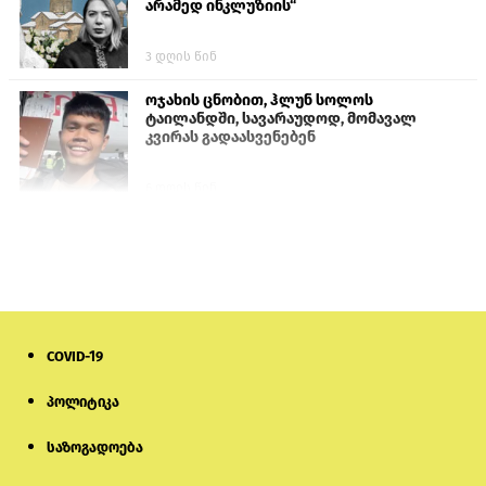
არამედ ინკლუზიის“
3 დღის წინ
ოჯახის ცნობით, ჰლუნ სოლოს
ტაილანდში, სავარაუდოდ, მომავალ
კვირას გადაასვენებენ
6 დღის წინ
პროკურატურამ გია ბარამიძის
განცხადებებზე სამშობლოს ღალატის
და საბოტაჟის მუხლებით გამოძიება
დაიწყო
1 დღის წინ
COVID-19
თურქეთის პარლამენტის წევრები
ანკარას აფხაზური პასპორტების
აღიარებისკენ მოუწოდებენ
პოლიტიკა
საზოგადოება
20 საათის წინ