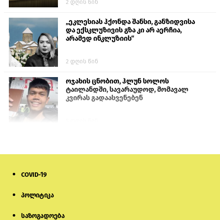
2 დღის წინ
„ეკლესიას ჰქონდა შანსი, განზიდვისა
და ექსკლუზივის გზა კი არ აერჩია,
არამედ ინკლუზიის“
2 დღის წინ
ოჯახის ცნობით, ჰლუნ სოლოს
ტაილანდში, სავარაუდოდ, მომავალ
კვირას გადაასვენებენ
5 დღის წინ
სემეკმა ელექტროენერგიის სრულ
გათიშვაზე პირველადი შეფასება
წარადგინა
COVID-19
6 დღის წინ
პოლიტიკა
მიქანაძე: სტუდენტი მობილობით
კერძო უნივერსიტეტში თუ გადადის,
საზოგადოება
დაფინანსება აღარ ექნება