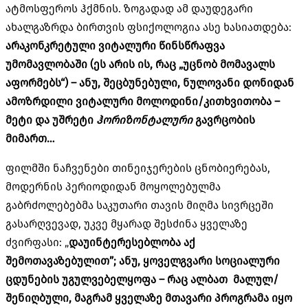
ატმოსფეროს ჰქმნის. ზოგადად ამ დაუდეგარი
ახალგაზრდა ბირთვის ფსიქოლოგია ასე ხასიათდება:
არაკონკრეტული
ვიტალური
წინსწრაფვა
უმომავლობაში
(
ეს
არის
ის,
რაც
„
უცნობ
მომავალს
აფორმებს
“) –
ანუ
,
შეცბუნებული
,
ნულოვანი
დონიდან
ამოზრდილი
ვიტალური
მოლოდინი
/
კითხვითობა
–
მეტი
და
უშრეტი
ჰორიზონტალური
გავრცობის
მიმართ
…
ფილმში ნაჩვენები თინეიჯერების ცნობიერებას,
მოდერნის პერიოდიდან მოყოლებულმა
გაბრძოლებებმა საკუთარი თავის მიღმა სივრცეში
გასარღვევად, უკვე მყარად შესძინა ყველაზე
ძვირფასი: „
დაუინტერესებლობა
ა
ქ
შემოთავაზებულით
”;
ანუ
,
ყოველგვარი
სოციალური
ცდუნების
უგულვებელყოფა
–
რაც
ალბათ
მალულ
/
შენიღბული
,
მაგრამ
ყველაზე
მთავარი
პროგრამა
იყო