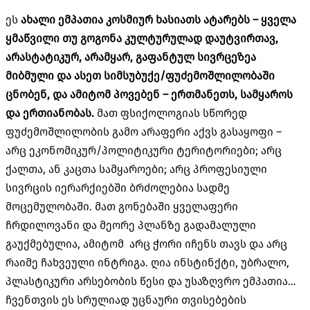
ეს
ახალი
ემპათია
კოსმიურ
ხასიათს
ატარებს
–
ყველა
ყმაწვილი
თუ
გოგონა
კულტურულად
დაუტვირთავ
,
არა
სტატიკურ
,
არა
მყარ
,
გაფანტულ
სივრცეზეა
მიბმული
და
ასეთ
სიმსუბუქე
/
ფუძემოშლილობაში
ცნობენ
,
და
ამიტომ
პოვებენ –
ერთმანეთს
,
სამყაროს
და
ერთიანობას
.
მათ ფსიქოლოგიას სწორედ
ფუძემოშლილობის გამო არაფერი აქვს გასაყოფი –
არც ეკონომიკურ/პოლიტიკური ტერიტორიები; არც
ქალთა, ან კაცთა სამყაროები; არც პროფესიული
სივრცის იერარქიებში ბრძოლებია სადმე
მოცემულობაში. მათ გონებაში ყველაფერი
ჩრდილოვანი და მეორე პლანზე გადამალული
გაუქმებულია, ამიტომ არც ჭორი იჩენს თავს და არც
რაიმე ჩახვეული ინტრიგა. ღია ინსტინქტი, უბრალო,
პლასტიკური არსებობის წესი და უსაზღვრო ემპათია…
ჩვენთვის ეს სრულიად უცნაური თვისებების