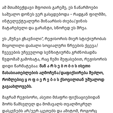
ამ შთამბეჭდავი შფოთის გარეშე, ეს ნაწარმოები
საშუალო დონეს ვერ გასცდებოდა – რადგან ფილმში,
ინტელექტუალური შინაარსის ძიება/ჟინის
მატარებელი და გარანტი, სწორედ ეს შრეა.
ეს „მუნჯი გზავნილი“, რეჟისორის მიერ სტიქიურობას
მიყოლილი დაბალი სოციალური წრეების ქცევა/
ჩვევების უჩვეულოდ სენზიტიურმა გრძნობადმა
წვდომამ გამოხატა, რაც ჩემი შეფასებით, რეჟისორის
დიდი წარმატებაა:
მან
ა
რ
ს
ე
ბ
ო
ბ
ი
ს
ისეთი
მახასიათებლების
აღმოჩენა
/
დაფიქსირება
შეძლო
,
რომლებიც
ყ
ო
ფ
ი
ე
რ
ე
ბ
ი
ს
ქსოვილთან
უშუალოდ
გავაახლოვებს
.
მაგრამ რეჟისორი, ასეთი მძაფრი ფიქსაციებიდან
შორს წამსვლელ და მომავალს თვალმოკრულ
დასკვნებს არ/ვერ აკეთებს და ამიტომ, როგორც