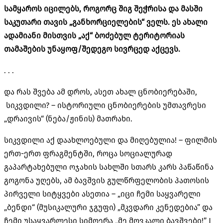
სამყაროს
იცილებს
,
როგორც
შიგ
შეჭრისა
და
მასში
საკუთარი
თავის
„
განხორციელების
“
ველს
.
ეს
ახალი
ადამიანი
მისთვის
„
აქ
“
ბოძებულ
ტერიტორიას
თამაშების
უნაყოფ
/
შედეგო
სივრცედ
აქცევს
.
. . .
და რას შვება ამ დროს, ასეთ ახალ ცნობიერებაში,
სიკვდილი? – ისტორიული ცნობიერების უმთავრესი
„დრაივის“ (ნება/ჟინის) მათრახი.
სიკვდილი აქ დაახლოებული და მიღებულია! – ფილმის
ერთ-ერთ ფრაგმენტში, როცა სოციალურად
გაპარტახებული ოჯახის სახლში სთარს კარს პაწაწინა
გოგონა უღებს, ამ ბავშვის გულწრფელობის პათოსის
პირველი სიტყვები ასეთია – „იცი ჩემი საყვარელი
„ბენდი“ (მუსიკალური ჯგუფი) „მკვდარი კენედებია” და
ჩემი უსაყვარლესი სიმღერა „მე მოვკალი ბავშვები!” J