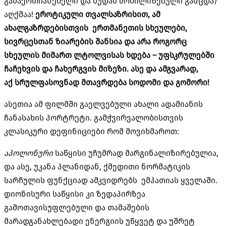
გამაერთიანებელი და მუდამ მობილიზებული განცდა/
აღქმაა!
ეროტიკული
თვალსაზრისით
,
ამ
ახალგაზრდებისთვის
ერთმანეთის
სხეულები
,
სივრცესთან
ზიარების
შანსია
და
არა
როგორც
სხეულის
მიმართ
ლტოლვისას
ხდება
–
უფსკრულებში
ჩაჩეხვის
და
ჩახერგვის
მიზეზი
.
ასე
და
ამგვარად
,
აქ
სრულფასოვნად
მთავრდება
სოდომი
და
გომორი
!
ასეთია ამ ფილმში გაელვებული ახალი ადამიანის
ჩანასახის პორტრეტი. გამჭვირვალობისთვის
კლასიკური დეფინიციები რომ მოვიხმაროთ:
აპოლონური
საწყისი უჩუმრად მარგინალიზირებულია,
და ასე, უკანა პლანიდან, ქმედითი ნორმატიკის
სარჩულის ფუნქციად ამკვიდრებს ემპათიას ყველაში.
დიონისური საწყისი კი ზედაპირზეა
გამოთავისუფლებული და თამაშების
მარადგანახლებადი ენერგიის უწყვეტ და უშრეტ