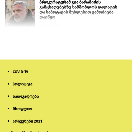
პროკურატურამ გია ბარამიძის
განცხადებებზე სამშობლოს ღალატის
და საბოტაჟის მუხლებით გამოძიება
დაიწყო
2 დღის წინ
თურქეთის პარლამენტის წევრები
ანკარას აფხაზური პასპორტების
აღიარებისკენ მოუწოდებენ
1 დღის წინ
COVID-19
მონიტორი: პირები, რომლებიც
თაღლითურ ქოლცენტრში
მუშაობდნენ, სავარაუდოდ, ისევ
პოლიტიკა
აგრძელებენ დანაშაულებრივ
საქმიანობას
საზოგადოება
5 დღის წინ
მსოფლიო
რას ამბობს საქმის პროკურორი
არასრულწლოვნებისთვის
პატიმრობის შეფარდებაზე
არჩევნები 2021