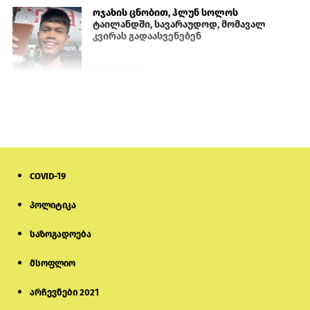
ოჯახის ცნობით, ჰლუნ სოლოს
ტაილანდში, სავარაუდოდ, მომავალ
კვირას გადაასვენებენ
6 დღის წინ
პროკურატურამ გია ბარამიძის
განცხადებებზე სამშობლოს ღალატის
და საბოტაჟის მუხლებით გამოძიება
დაიწყო
14 საათის წინ
COVID-19
მიქანაძე: სტუდენტი მობილობით
კერძო უნივერსიტეტში თუ გადადის,
დაფინანსება აღარ ექნება
პოლიტიკა
საზოგადოება
6 დღის წინ
მსოფლიო
ნიკოლ ფაშინიანის ცოლს, ანნა
აკობიანს მოკვლით დაემუქრნენ —
სომხეთში გამოძიება დაიწყო
არჩევნები 2021